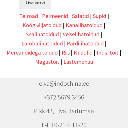
Lisa korvi
Eelroad
|
Pelmeenid
|
Salatid
|
Supid
|
Köögiviljatoidud
|
Kanalihatoidud
|
Sealihatoidud
|
Veiselihatoidud
|
Lambalihatoidud
|
Pardilihatoidud
|
Mereandidega toidud
|
Riis
|
Nuudlid
|
India toit
|
Magustoit
|
Lastemenüü
elva@indochina.ee
+372 5679 3456
Pikk 43, Elva, Tartumaa
E-L 10-21 P 11-20