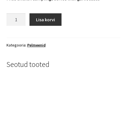
24.
Lisa korvi
Praetud
kana
pelmeenid
kogus
Kategooria:
Pelmeenid
Seotud tooted