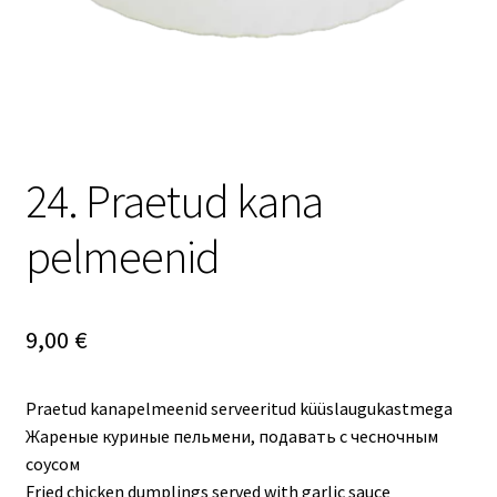
24. Praetud kana
pelmeenid
9,00
€
Praetud kanapelmeenid serveeritud küüslaugukastmega
Жареные куриные пельмени, подавать с чесночным
соусом
Fried chicken dumplings served with garlic sauce