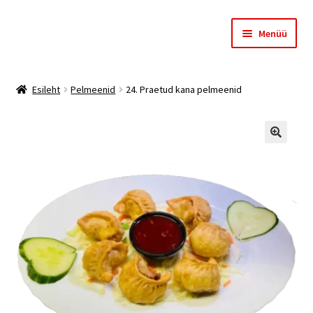
Liigu
Liigu
Menüü
navigeerimisele
sisu
juurde
Esileht
Esileht
Pelmeenid
24. Praetud kana pelmeenid
Meist
Ostukorv
🔍
Kassa