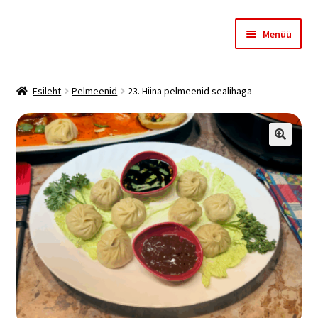
Liigu
Liigu
Menüü
navigeerimisele
sisu
juurde
Esileht
Esileht
Pelmeenid
23. Hiina pelmeenid sealihaga
Meist
Ostukorv
🔍
Kassa