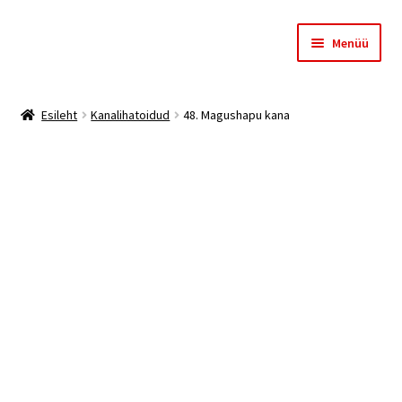
Liigu
Liigu
Menüü
navigeerimisele
sisu
juurde
Esileht
Esileht
Kanalihatoidud
48. Magushapu kana
Meist
Ostukorv
Kassa