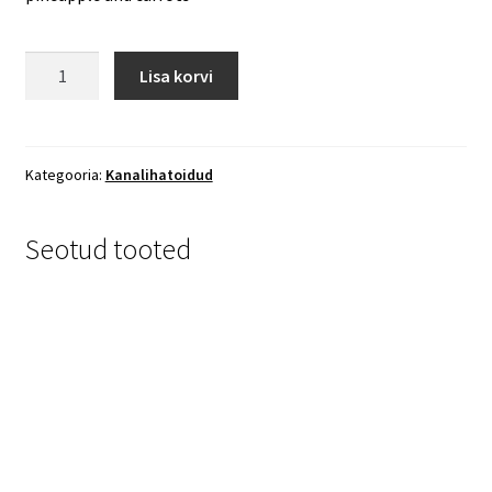
48.
Lisa korvi
Magushapu
kana
kogus
Kategooria:
Kanalihatoidud
Seotud tooted