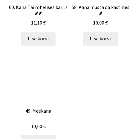
60. Kana Tai rohelises karris
58. Kana musta oa kastmes
🌶️🌶️
🌶️
11,10
€
10,00
€
Lisa korvi
Lisa korvi
49. Meekana
10,00
€