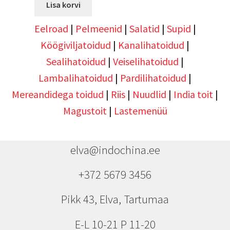
Lisa korvi
Eelroad
|
Pelmeenid
|
Salatid
|
Supid
|
Köögiviljatoidud
|
Kanalihatoidud
|
Sealihatoidud
|
Veiselihatoidud
|
Lambalihatoidud
|
Pardilihatoidud
|
Mereandidega toidud
|
Riis
|
Nuudlid
|
India toit
|
Magustoit
|
Lastemenüü
elva@indochina.ee
+372 5679 3456
Pikk 43, Elva, Tartumaa
E-L 10-21 P 11-20