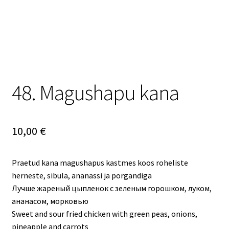
48. Magushapu kana
10,00
€
Praetud kana magushapus kastmes koos roheliste
herneste, sibula, ananassi ja porgandiga
Лучше жареный цыпленок с зеленым горошком, луком,
ананасом, морковью
Sweet and sour fried chicken with green peas, onions,
pineapple and carrots