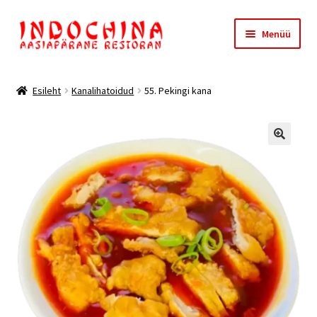
Liigu
Liigu
Menüü
navigeerimisele
sisu
juurde
Esileht
Esileht
Kanalihatoidud
55. Pekingi kana
Meist
Ostukorv
Kassa