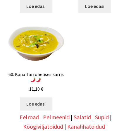
Loe edasi
Loe edasi
60. Kana Tai rohelises karris
11,10
€
Loe edasi
Eelroad
|
Pelmeenid
|
Salatid
|
Supid
|
Köögiviljatoidud
|
Kanalihatoidud
|