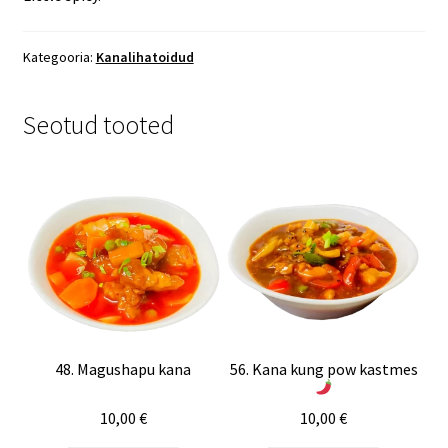
Kategooria:
Kanalihatoidud
Seotud tooted
48. Magushapu kana
56. Kana kung pow kastmes
10,00
€
10,00
€