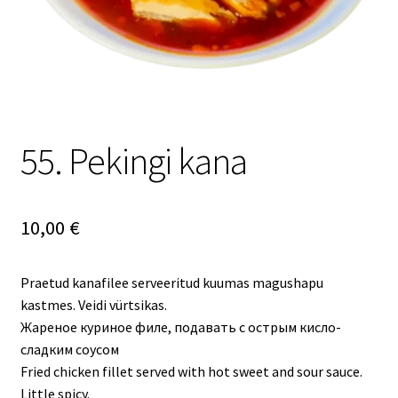
55. Pekingi kana
10,00
€
Praetud kanafilee serveeritud kuumas magushapu
kastmes. Veidi vürtsikas.
Жареное куриное филе, подавать с острым кисло-
сладким соусом
Fried chicken fillet served with hot sweet and sour sauce.
Little spicy.