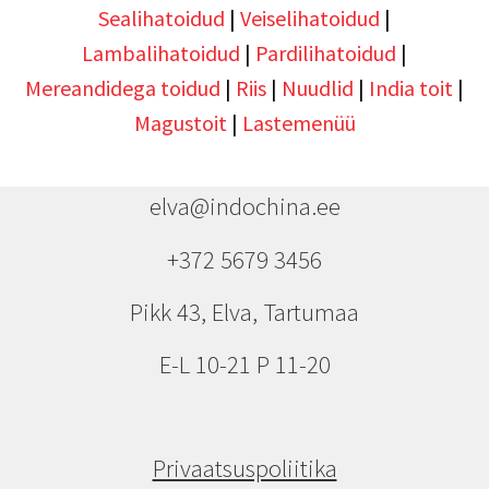
Sealihatoidud
|
Veiselihatoidud
|
Lambalihatoidud
|
Pardilihatoidud
|
Mereandidega toidud
|
Riis
|
Nuudlid
|
India toit
|
Magustoit
|
Lastemenüü
elva@indochina.ee
+372 5679 3456
Pikk 43, Elva, Tartumaa
E-L 10-21 P 11-20
Privaatsuspoliitika