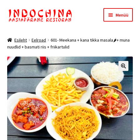
Liigu
Liigu
Menüü
navigeerimisele
sisu
juurde
Esileht
Esileht
Eelroad
601- Meekana + kana tikka masala🌶️+ muna
nuudlid + basmati riis + friikartulid
Meist
Ostukorv
🔍
Kassa