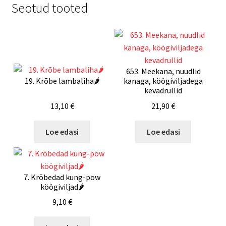
Seotud tooted
653. Meekana, nuudlid
19. Krõbe lambaliha🌶️
kanaga, köögiviljadega
kevadrullid
13,10
€
21,90
€
Loe edasi
Loe edasi
7. Krõbedad kung-pow
köögiviljad🌶️
9,10
€