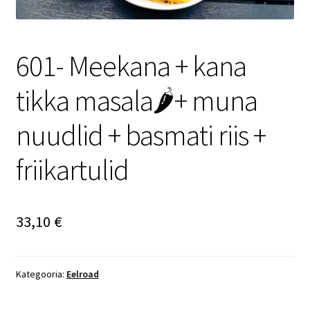
601- Meekana + kana
tikka masala🌶️+ muna
nuudlid + basmati riis +
friikartulid
33,10
€
Kategooria:
Eelroad