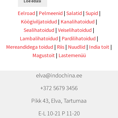
Loe edasi
Eelroad
|
Pelmeenid
|
Salatid
|
Supid
|
Köögiviljatoidud
|
Kanalihatoidud
|
Sealihatoidud
|
Veiselihatoidud
|
Lambalihatoidud
|
Pardilihatoidud
|
Mereandidega toidud
|
Riis
|
Nuudlid
|
India toit
|
Magustoit
|
Lastemenüü
elva@indochina.ee
+372 5679 3456
Pikk 43, Elva, Tartumaa
E-L 10-21 P 11-20