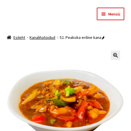
Liigu
Liigu
Menüü
navigeerimisele
sisu
juurde
Esileht
Esileht
Kanalihatoidud
52. Peakoka eriline kana🌶️
Meist
Ostukorv
🔍
Kassa