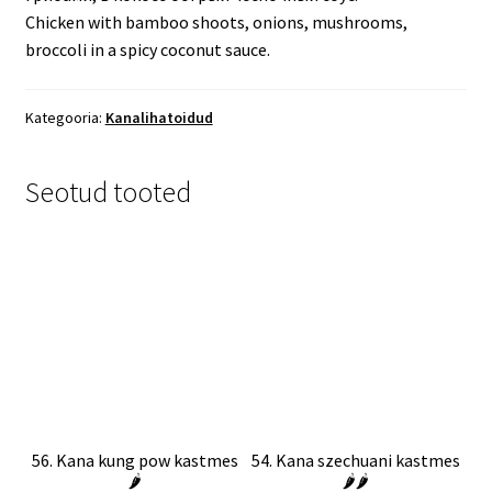
Chicken with bamboo shoots, onions, mushrooms,
broccoli in a spicy coconut sauce.
Kategooria:
Kanalihatoidud
Seotud tooted
56. Kana kung pow kastmes
54. Kana szechuani kastmes
🌶️
🌶️🌶️