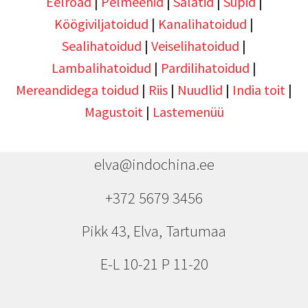
Eelroad
|
Pelmeenid
|
Salatid
|
Supid
|
Köögiviljatoidud
|
Kanalihatoidud
|
Sealihatoidud
|
Veiselihatoidud
|
Lambalihatoidud
|
Pardilihatoidud
|
Mereandidega toidud
|
Riis
|
Nuudlid
|
India toit
|
Magustoit
|
Lastemenüü
elva@indochina.ee
+372 5679 3456
Pikk 43, Elva, Tartumaa
E-L 10-21 P 11-20