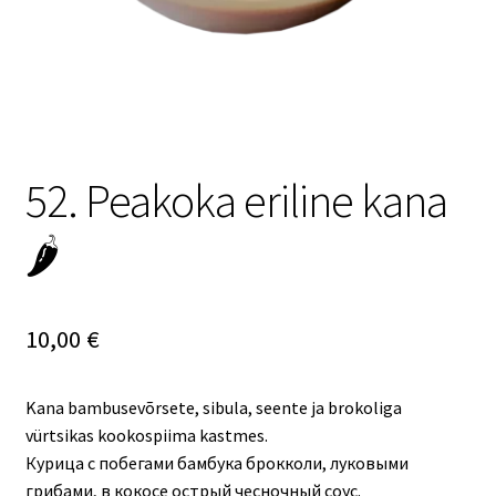
52. Peakoka eriline kana
🌶️
10,00
€
Kana bambusevõrsete, sibula, seente ja brokoliga
vürtsikas kookospiima kastmes.
Курица с побегами бамбука брокколи, луковыми
грибами, в кокосе острый чесночный соус.